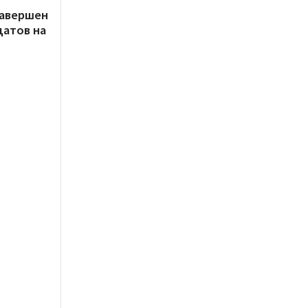
завершен
датов на