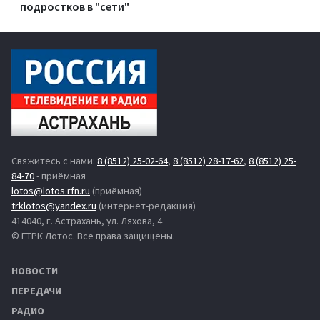
подростков в "сети"
Свяжитесь с нами:
8 (8512) 25-02-64
,
8 (8512) 28-17-62
,
8 (8512) 25-
84-70
- приёмная
lotos@lotos.rfn.ru
(приёмная)
trklotos@yandex.ru
(интернет-редакция)
414040, г. Астрахань, ул. Ляхова, 4
© ГТРК Лотос. Все права защищены.
НОВОСТИ
ПЕРЕДАЧИ
РАДИО