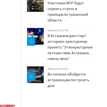
Участники МОГ будут
служить строго в
границах Астраханской
области
8 августа в 17:39
В Астрахани дан старт
историко-культурному
проекту "Этнокультурные
путешествия. Астрахань
сквозь века"
8 августа в 16:31
Во сколько обойдется
астраханцам построить
дом
ассники»