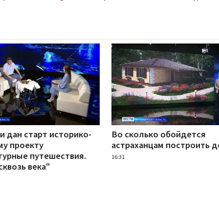
и дан старт историко-
Во сколько обойдется
му проекту
астраханцам построить 
турные путешествия.
16:31
сквозь века"