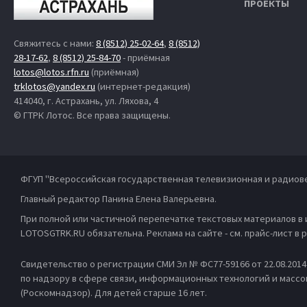
ПРОЕКТЫ
Свяжитесь с нами:
8 (8512) 25-02-64
,
8 (8512)
28-17-62
,
8 (8512) 25-84-70
- приёмная
lotos@lotos.rfn.ru
(приёмная)
trklotos@yandex.ru
(интернет-редакция)
414040, г. Астрахань, ул. Ляхова, 4
© ГТРК Лотос. Все права защищены.
ФГУП "Всероссийская государственная телевизионная и радиов
Главный редактор Панина Елена Валерьевна.
При полной или частичной перепечатке текстовых материалов в
LOTOSGTRK.RU обязательна. Реклама на сайте - см. прайс-лист в
Свидетельство о регистрации СМИ Эл № ФС77-59166 от 22.08.201
по надзору в сфере связи, информационных технологий и масс
(Роскомнадзор). Для детей старше 16 лет.