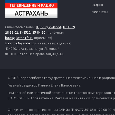
РАДИО
ПРОЕКТЫ
Свяжитесь с нами:
8 (8512) 25-02-64
,
8 (8512)
28-17-62
,
8 (8512) 25-84-70
- приёмная
lotos@lotos.rfn.ru
(приёмная)
trklotos@yandex.ru
(интернет-редакция)
414040, г. Астрахань, ул. Ляхова, 4
© ГТРК Лотос. Все права защищены.
ФГУП "Всероссийская государственная телевизионная и радиов
Главный редактор Панина Елена Валерьевна.
При полной или частичной перепечатке текстовых материалов в
LOTOSGTRK.RU обязательна. Реклама на сайте - см. прайс-лист в
Свидетельство о регистрации СМИ Эл № ФС77-59166 от 22.08.201
по надзору в сфере связи, информационных технологий и масс