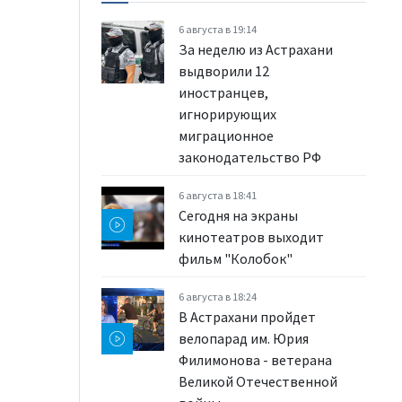
6 августа в 19:14
За неделю из Астрахани
выдворили 12
иностранцев,
игнорирующих
миграционное
законодательство РФ
6 августа в 18:41
Сегодня на экраны
кинотеатров выходит
фильм "Колобок"
6 августа в 18:24
В Астрахани пройдет
велопарад им. Юрия
Филимонова - ветерана
Великой Отечественной