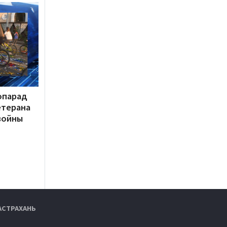
опарад
етерана
войны
АСТРАХАНЬ