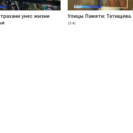
страхани унес жизни
Улицы Памяти: Татищева. 
ьи
13:41