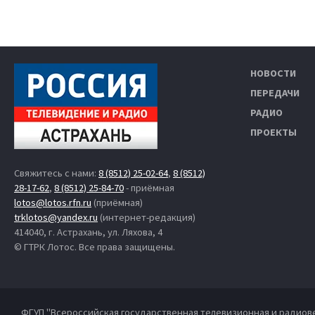
НОВОСТИ
ПЕРЕДАЧИ
РАДИО
ПРОЕКТЫ
Свяжитесь с нами:
8 (8512) 25-02-64
,
8 (8512)
28-17-62
,
8 (8512) 25-84-70
- приёмная
lotos@lotos.rfn.ru
(приёмная)
trklotos@yandex.ru
(интернет-редакция)
414040, г. Астрахань, ул. Ляхова, 4
© ГТРК Лотос. Все права защищены.
ФГУП "Всероссийская государственная телевизионная и радиов