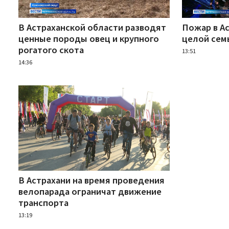
В Астраханской области разводят
Пожар в А
ценные породы овец и крупного
целой сем
рогатого скота
13:51
14:36
В Астрахани на время проведения
велопарада ограничат движение
транспорта
13:19