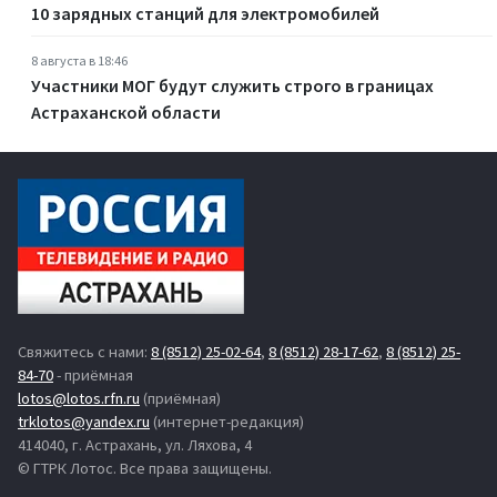
10 зарядных станций для электромобилей
8 августа в 18:46
Участники МОГ будут служить строго в границах
Астраханской области
Свяжитесь с нами:
8 (8512) 25-02-64
,
8 (8512) 28-17-62
,
8 (8512) 25-
84-70
- приёмная
lotos@lotos.rfn.ru
(приёмная)
trklotos@yandex.ru
(интернет-редакция)
414040, г. Астрахань, ул. Ляхова, 4
© ГТРК Лотос. Все права защищены.