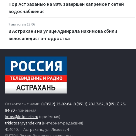
Под Астраханью на 80% завершен капремонт сетей
водоснабжения
7 августа в 13:06
В Астрахани на улице Адмирала Нахимова сбили
велосипедиста-подростка
Свяжитесь с нами:
8 (8512) 25-02-64
,
8 (8512) 28-17-62
,
8 (8512) 25-
84-70
- приёмная
lotos@lotos.rfn.ru
(приёмная)
trklotos@yandex.ru
(интернет-редакция)
414040, г. Астрахань, ул. Ляхова, 4
© ГТРК Лотос. Все права защищены.