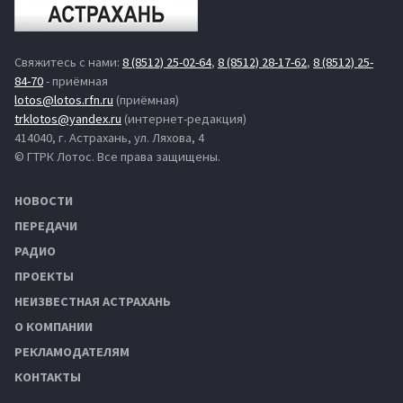
Свяжитесь с нами:
8 (8512) 25-02-64
,
8 (8512) 28-17-62
,
8 (8512) 25-
84-70
- приёмная
lotos@lotos.rfn.ru
(приёмная)
trklotos@yandex.ru
(интернет-редакция)
414040, г. Астрахань, ул. Ляхова, 4
© ГТРК Лотос. Все права защищены.
НОВОСТИ
ПЕРЕДАЧИ
РАДИО
ПРОЕКТЫ
НЕИЗВЕСТНАЯ АСТРАХАНЬ
О КОМПАНИИ
РЕКЛАМОДАТЕЛЯМ
КОНТАКТЫ