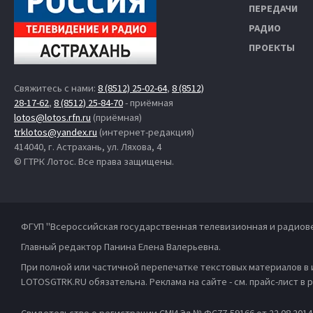
ПЕРЕДАЧИ
РАДИО
ПРОЕКТЫ
Свяжитесь с нами:
8 (8512) 25-02-64
,
8 (8512)
28-17-62
,
8 (8512) 25-84-70
- приёмная
lotos@lotos.rfn.ru
(приёмная)
trklotos@yandex.ru
(интернет-редакция)
414040, г. Астрахань, ул. Ляхова, 4
© ГТРК Лотос. Все права защищены.
ФГУП "Всероссийская государственная телевизионная и радиов
Главный редактор Панина Елена Валерьевна.
При полной или частичной перепечатке текстовых материалов в
LOTOSGTRK.RU обязательна. Реклама на сайте - см. прайс-лист в
Свидетельство о регистрации СМИ Эл № ФС77-59166 от 22.08.201