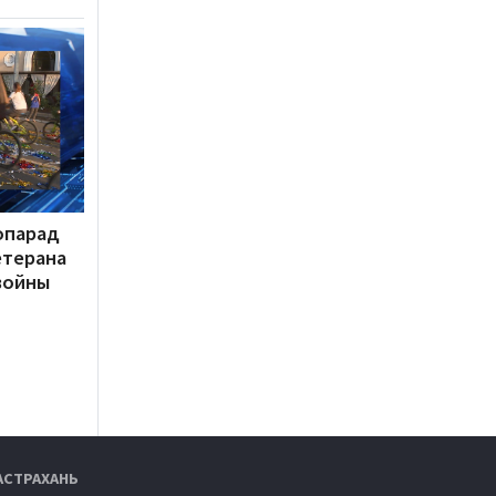
опарад
етерана
войны
АСТРАХАНЬ