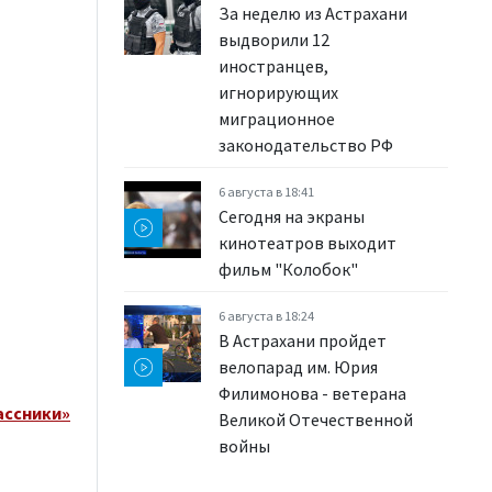
За неделю из Астрахани
выдворили 12
иностранцев,
игнорирующих
миграционное
законодательство РФ
6 августа в 18:41
Сегодня на экраны
кинотеатров выходит
фильм "Колобок"
6 августа в 18:24
В Астрахани пройдет
велопарад им. Юрия
Филимонова - ветерана
ассники»
Великой Отечественной
войны