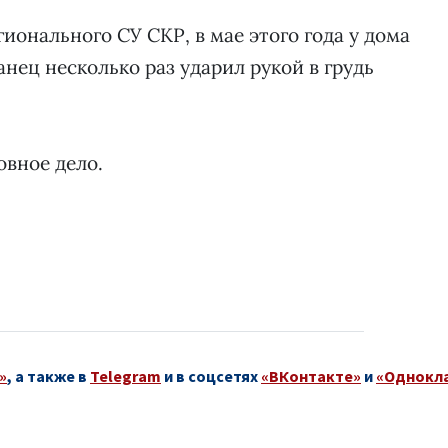
онального СУ СКР, в мае этого года у дома
нец несколько раз ударил рукой в грудь
овное дело.
»
, а также в
Telegram
и в соцсетях
«ВКонтакте»
и
«Однокл