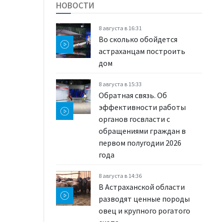
НОВОСТИ
8 августа в 16:31
Во сколько обойдется
астраханцам построить
дом
8 августа в 15:33
Обратная связь. Об
эффективности работы
органов госвласти с
обращениями граждан в
первом полугодии 2026
года
8 августа в 14:36
В Астраханской области
разводят ценные породы
овец и крупного рогатого