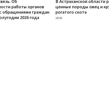
вязь. Об
В Астраханской области 
ости работы органов
ценные породы овец и кр
 с обращениями граждан
рогатого скота
олугодии 2026 года
14:36