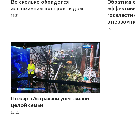
Во сколько обойдется
Обратная с
астраханцам построить дом
эффективн
госвласти
16:31
в первом п
15:33
Пожар в Астрахани унес жизни
целой семьи
13:51