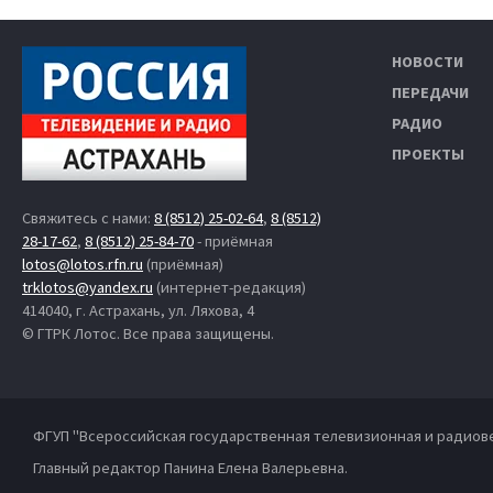
НОВОСТИ
ПЕРЕДАЧИ
РАДИО
ПРОЕКТЫ
Свяжитесь с нами:
8 (8512) 25-02-64
,
8 (8512)
28-17-62
,
8 (8512) 25-84-70
- приёмная
lotos@lotos.rfn.ru
(приёмная)
trklotos@yandex.ru
(интернет-редакция)
414040, г. Астрахань, ул. Ляхова, 4
© ГТРК Лотос. Все права защищены.
ФГУП "Всероссийская государственная телевизионная и радиов
Главный редактор Панина Елена Валерьевна.