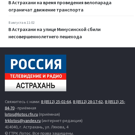
В Астрахани на время проведения велопарада
ограничат движение транспорта
8 августа в 11:02
В Астрахани на улице Минусинской сбили
несовершеннолетнего пешехода
Свяжитесь с нами:
8 (8512) 25-02-64
,
8 (8512) 28-17-62
,
8 (8512) 25-
84-70
- приёмная
lotos@lotos.rfn.ru
(приёмная)
trklotos@yandex.ru
(интернет-редакция)
414040, г. Астрахань, ул. Ляхова, 4
© ГТРК Лотос. Все права защищены.