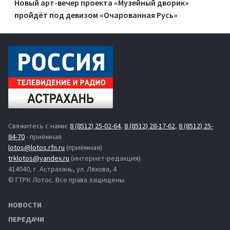
Новый арт-вечер проекта «Музейный дворик»
пройдёт под девизом «Очарованная Русь»
Свяжитесь с нами:
8 (8512) 25-02-64
,
8 (8512) 28-17-62
,
8 (8512) 25-
84-70
- приёмная
lotos@lotos.rfn.ru
(приёмная)
trklotos@yandex.ru
(интернет-редакция)
414040, г. Астрахань, ул. Ляхова, 4
© ГТРК Лотос. Все права защищены.
НОВОСТИ
ПЕРЕДАЧИ