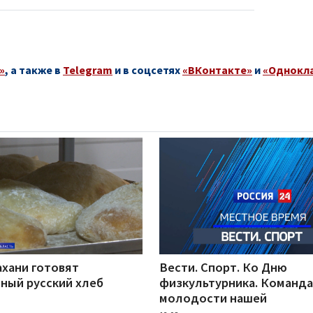
»
, а также в
Telegram
и в соцсетях
«ВКонтакте»
и
«Однокл
ахани готовят
Вести. Спорт. Ко Дню
ный русский хлеб
физкультурника. Команда
молодости нашей