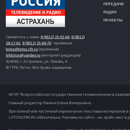
ПЕРЕДАЧИ
РАДИО
ПРОЕКТЫ
Свяжитесь с нами:
8 (8512) 25-02-64
,
8 (8512)
28-17-62
,
8 (8512) 25-84-70
- приёмная
lotos@lotos.rfn.ru
(приёмная)
trklotos@yandex.ru
(интернет-редакция)
414040, г. Астрахань, ул. Ляхова, 4
© ГТРК Лотос. Все права защищены.
ФГУП "Всероссийская государственная телевизионная и радиов
Главный редактор Панина Елена Валерьевна.
При полной или частичной перепечатке текстовых материалов в
LOTOSGTRK.RU обязательна. Реклама на сайте - см. прайс-лист в