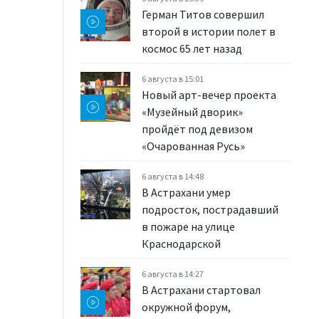
Герман Титов совершил
второй в истории полет в
космос 65 лет назад
6 августа в 15:01
Новый арт-вечер проекта
«Музейный дворик»
пройдёт под девизом
«Очарованная Русь»
6 августа в 14:48
В Астрахани умер
подросток, пострадавший
в пожаре на улице
Краснодарской
6 августа в 14:27
В Астрахани стартовал
окружной форум,