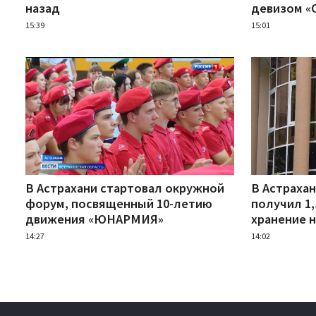
назад
девизом «
15:39
15:01
В Астрахани стартовал окружной
В Астраха
форум, посвященный 10-летию
получил 1,
движения «ЮНАРМИЯ»
хранение 
14:27
14:02