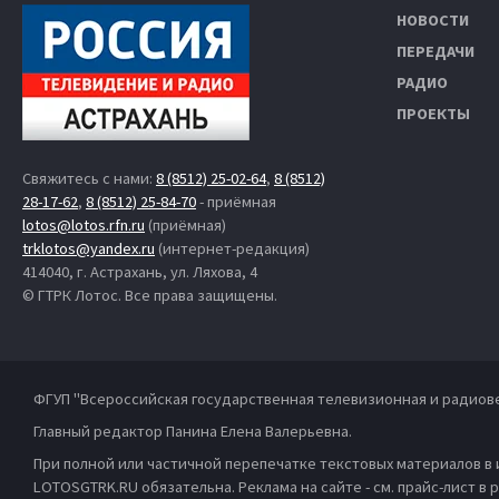
НОВОСТИ
ПЕРЕДАЧИ
РАДИО
ПРОЕКТЫ
Свяжитесь с нами:
8 (8512) 25-02-64
,
8 (8512)
28-17-62
,
8 (8512) 25-84-70
- приёмная
lotos@lotos.rfn.ru
(приёмная)
trklotos@yandex.ru
(интернет-редакция)
414040, г. Астрахань, ул. Ляхова, 4
© ГТРК Лотос. Все права защищены.
ФГУП "Всероссийская государственная телевизионная и радиов
Главный редактор Панина Елена Валерьевна.
При полной или частичной перепечатке текстовых материалов в
LOTOSGTRK.RU обязательна. Реклама на сайте - см. прайс-лист в