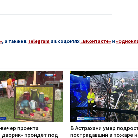
»
, а также в
Telegram
и в соцсетях
«ВКонтакте»
и
«Однокл
-вечер проекта
В Астрахани умер подрос
 дворик» пройдёт под
пострадавший в пожаре н