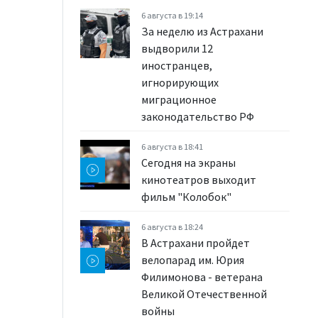
6 августа в 19:14
За неделю из Астрахани
выдворили 12
иностранцев,
игнорирующих
миграционное
законодательство РФ
6 августа в 18:41
Сегодня на экраны
кинотеатров выходит
фильм "Колобок"
6 августа в 18:24
В Астрахани пройдет
велопарад им. Юрия
Филимонова - ветерана
Великой Отечественной
войны