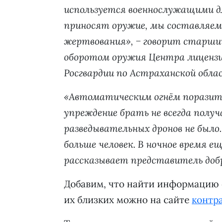
используется военнослужащими дл
приносят оружие, мы составляем 
жертвования», − говорит старши
оборотом оружия Центра лиценз
Росгвардии по Астраханской обла
«Автоматическим огнём поразить
упреждение брать не всегда полу
разведывательных дронов не было
больше человек. В ночное время е
рассказывает представитель добр
Добавим, что найти информацию о
их близких можно на сайте
контр