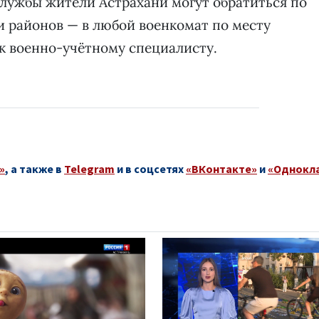
лужбы жители Астрахани могут обратиться по
ели районов — в любой военкомат по месту
 к военно-учётному специалисту.
»
, а также в
Telegram
и в соцсетях
«ВКонтакте»
и
«Однокл