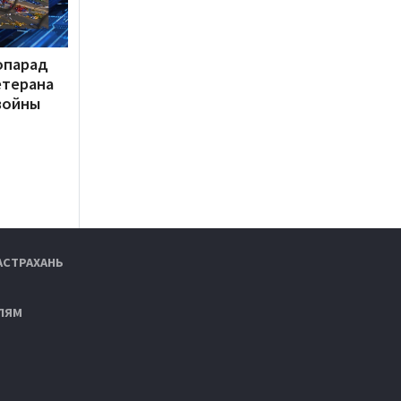
опарад
етерана
войны
АСТРАХАНЬ
ЛЯМ