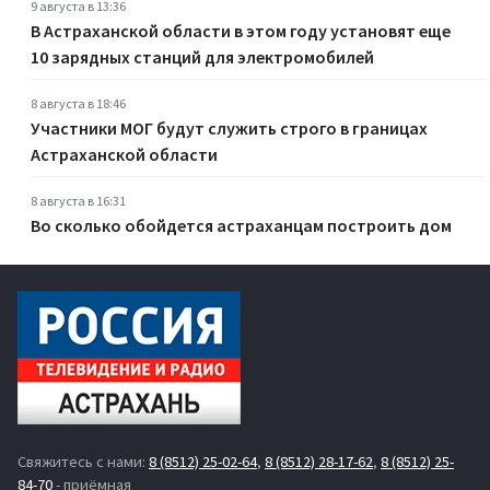
9 августа в 13:36
В Астраханской области в этом году установят еще
10 зарядных станций для электромобилей
8 августа в 18:46
Участники МОГ будут служить строго в границах
Астраханской области
8 августа в 16:31
Во сколько обойдется астраханцам построить дом
Свяжитесь с нами:
8 (8512) 25-02-64
,
8 (8512) 28-17-62
,
8 (8512) 25-
84-70
- приёмная