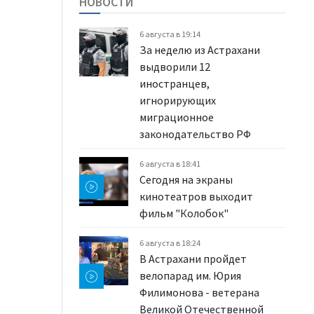
НОВОСТИ
6 августа в 19:14
За неделю из Астрахани
выдворили 12
иностранцев,
игнорирующих
миграционное
законодательство РФ
6 августа в 18:41
Сегодня на экраны
кинотеатров выходит
фильм "Колобок"
6 августа в 18:24
В Астрахани пройдет
велопарад им. Юрия
Филимонова - ветерана
Великой Отечественной