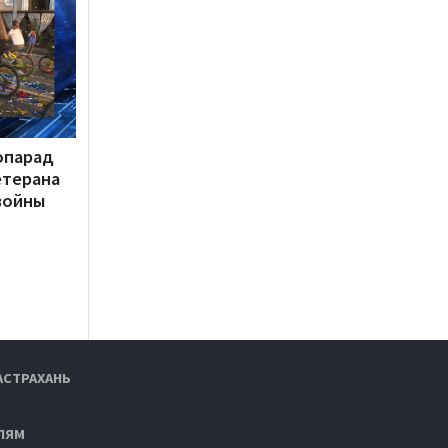
опарад
етерана
войны
АСТРАХАНЬ
ЛЯМ