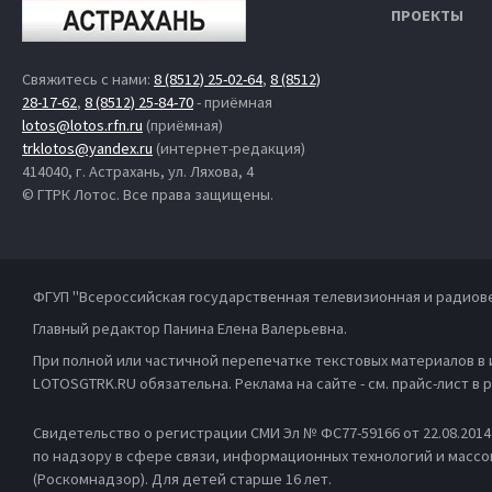
ПРОЕКТЫ
Свяжитесь с нами:
8 (8512) 25-02-64
,
8 (8512)
28-17-62
,
8 (8512) 25-84-70
- приёмная
lotos@lotos.rfn.ru
(приёмная)
trklotos@yandex.ru
(интернет-редакция)
414040, г. Астрахань, ул. Ляхова, 4
© ГТРК Лотос. Все права защищены.
ФГУП "Всероссийская государственная телевизионная и радиов
Главный редактор Панина Елена Валерьевна.
При полной или частичной перепечатке текстовых материалов в
LOTOSGTRK.RU обязательна. Реклама на сайте - см. прайс-лист в
Свидетельство о регистрации СМИ Эл № ФС77-59166 от 22.08.201
по надзору в сфере связи, информационных технологий и масс
(Роскомнадзор). Для детей старше 16 лет.