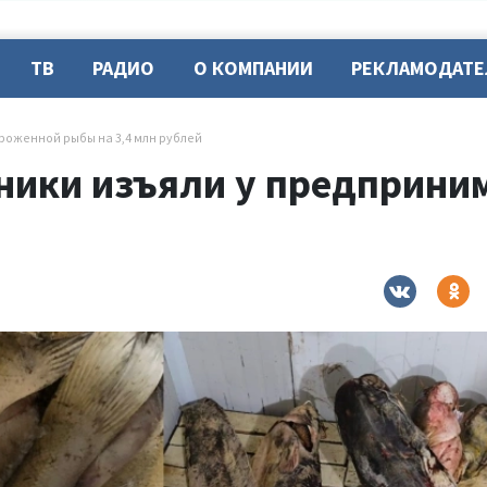
ТВ
РАДИО
О КОМПАНИИ
РЕКЛАМОДАТ
роженной рыбы на 3,4 млн рублей
ники изъяли у предприни
й