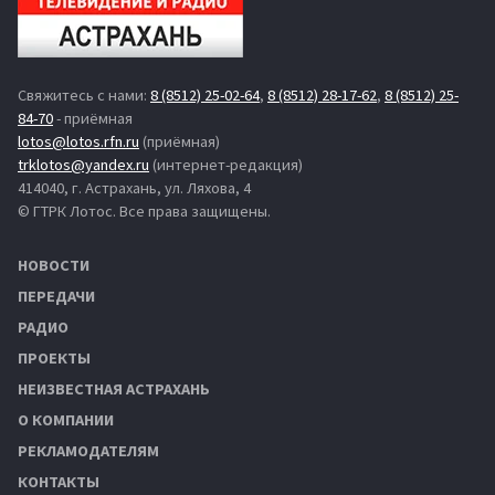
Свяжитесь с нами:
8 (8512) 25-02-64
,
8 (8512) 28-17-62
,
8 (8512) 25-
84-70
- приёмная
lotos@lotos.rfn.ru
(приёмная)
trklotos@yandex.ru
(интернет-редакция)
414040, г. Астрахань, ул. Ляхова, 4
© ГТРК Лотос. Все права защищены.
НОВОСТИ
ПЕРЕДАЧИ
РАДИО
ПРОЕКТЫ
НЕИЗВЕСТНАЯ АСТРАХАНЬ
О КОМПАНИИ
РЕКЛАМОДАТЕЛЯМ
КОНТАКТЫ