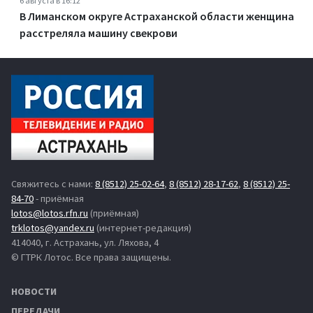
6 августа в 16:12
В Лиманском округе Астраханской области женщина
расстреляла машину свекрови
Свяжитесь с нами:
8 (8512) 25-02-64
,
8 (8512) 28-17-62
,
8 (8512) 25-
84-70
- приёмная
lotos@lotos.rfn.ru
(приёмная)
trklotos@yandex.ru
(интернет-редакция)
414040, г. Астрахань, ул. Ляхова, 4
© ГТРК Лотос. Все права защищены.
НОВОСТИ
ПЕРЕДАЧИ