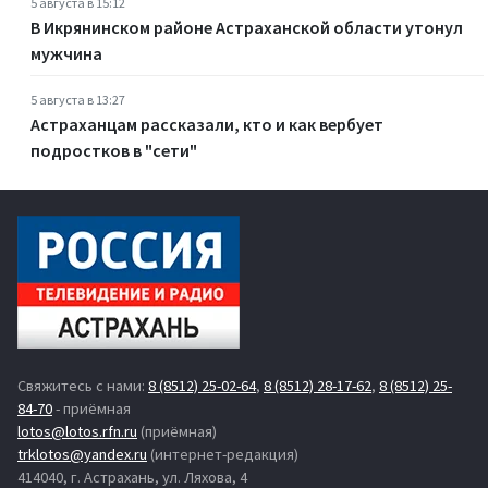
5 августа в 15:12
В Икрянинском районе Астраханской области утонул
мужчина
5 августа в 13:27
Астраханцам рассказали, кто и как вербует
подростков в "сети"
Свяжитесь с нами:
8 (8512) 25-02-64
,
8 (8512) 28-17-62
,
8 (8512) 25-
84-70
- приёмная
lotos@lotos.rfn.ru
(приёмная)
trklotos@yandex.ru
(интернет-редакция)
414040, г. Астрахань, ул. Ляхова, 4