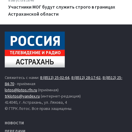
8 августа в 18:46
Участники МОГ будут служить строго в границах
Астраханской области
Свяжитесь с нами:
8 (8512) 25-02-64
,
8 (8512) 28-17-62
,
8 (8512) 25-
84-70
- приёмная
lotos@lotos.rfn.ru
(приёмная)
trklotos@yandex.ru
(интернет-редакция)
414040, г. Астрахань, ул. Ляхова, 4
© ГТРК Лотос. Все права защищены.
НОВОСТИ
ПЕРЕДАЧИ