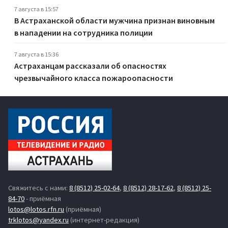
7 августа в 15:57
В Астраханской области мужчина признан виновным
в нападении на сотрудника полиции
7 августа в 15:36
Астраханцам рассказали об опасностях
чрезвычайного класса пожароопасности
Свяжитесь с нами:
8 (8512) 25-02-64
,
8 (8512) 28-17-62
,
8 (8512) 25-
84-70
- приёмная
lotos@lotos.rfn.ru
(приёмная)
trklotos@yandex.ru
(интернет-редакция)