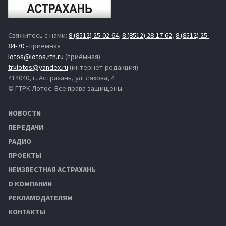
Свяжитесь с нами:
8 (8512) 25-02-64
,
8 (8512) 28-17-62
,
8 (8512) 25-
84-70
- приёмная
lotos@lotos.rfn.ru
(приёмная)
trklotos@yandex.ru
(интернет-редакция)
414040, г. Астрахань, ул. Ляхова, 4
© ГТРК Лотос. Все права защищены.
НОВОСТИ
ПЕРЕДАЧИ
РАДИО
ПРОЕКТЫ
НЕИЗВЕСТНАЯ АСТРАХАНЬ
О КОМПАНИИ
РЕКЛАМОДАТЕЛЯМ
КОНТАКТЫ