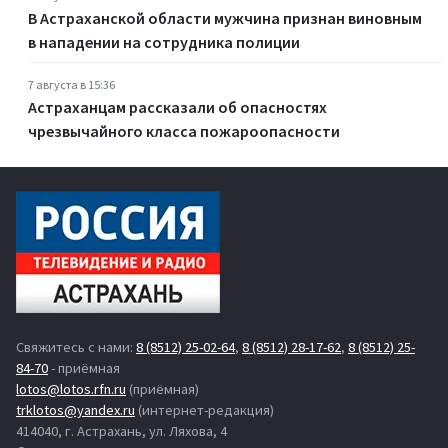
В Астраханской области мужчина признан виновным
в нападении на сотрудника полиции
7 августа в 15:36
Астраханцам рассказали об опасностях
чрезвычайного класса пожароопасности
Свяжитесь с нами:
8 (8512) 25-02-64
,
8 (8512) 28-17-62
,
8 (8512) 25-
84-70
- приёмная
lotos@lotos.rfn.ru
(приёмная)
trklotos@yandex.ru
(интернет-редакция)
414040, г. Астрахань, ул. Ляхова, 4