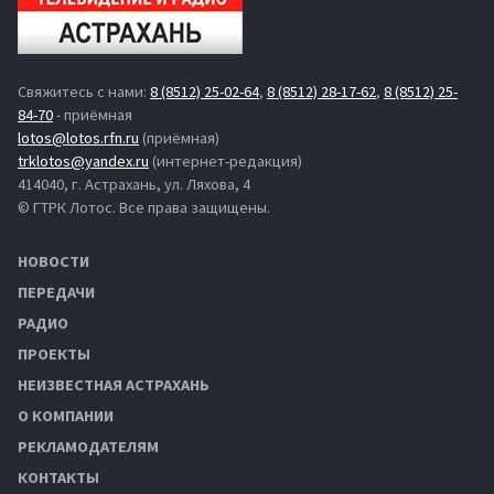
Свяжитесь с нами:
8 (8512) 25-02-64
,
8 (8512) 28-17-62
,
8 (8512) 25-
84-70
- приёмная
lotos@lotos.rfn.ru
(приёмная)
trklotos@yandex.ru
(интернет-редакция)
414040, г. Астрахань, ул. Ляхова, 4
© ГТРК Лотос. Все права защищены.
НОВОСТИ
ПЕРЕДАЧИ
РАДИО
ПРОЕКТЫ
НЕИЗВЕСТНАЯ АСТРАХАНЬ
О КОМПАНИИ
РЕКЛАМОДАТЕЛЯМ
КОНТАКТЫ