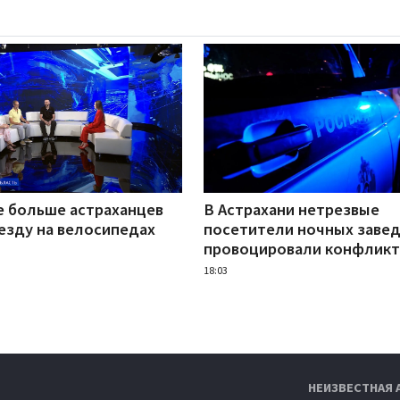
е больше астраханцев
В Астрахани нетрезвые
езду на велосипедах
посетители ночных заве
провоцировали конфлик
18:03
НЕИЗВЕСТНАЯ 