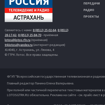
ПЕРЕДАЧИ
РАДИО
ПРОЕКТЫ
Свяжитесь с нами:
8 (8512) 25-02-64
,
8 (8512)
28-17-62
,
8 (8512) 25-84-70
- приёмная
lotos@lotos.rfn.ru
(приёмная)
trklotos@yandex.ru
(интернет-редакция)
414040, г. Астрахань, ул. Ляхова, 4
© ГТРК Лотос. Все права защищены.
ФГУП "Всероссийская государственная телевизионная и радиов
Главный редактор Панина Елена Валерьевна.
При полной или частичной перепечатке текстовых материалов в
LOTOSGTRK.RU обязательна. Реклама на сайте - см. прайс-лист в