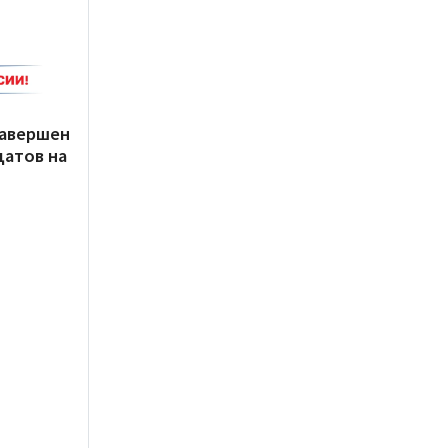
завершен
датов на