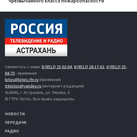
чрезвычайного класса пожароопасности
Свяжитесь с нами:
8 (8512) 25-02-64
,
8 (8512) 28-17-62
,
8 (8512) 25-
84-70
- приёмная
lotos@lotos.rfn.ru
(приёмная)
trklotos@yandex.ru
(интернет-редакция)
414040, г. Астрахань, ул. Ляхова, 4
© ГТРК Лотос. Все права защищены.
НОВОСТИ
ПЕРЕДАЧИ
РАДИО