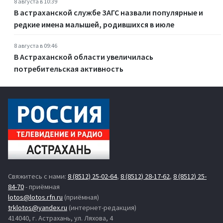
8 августа в 10:39
В астраханской службе ЗАГС назвали популярные и
редкие имена малышей, родившихся в июле
8 августа в 09:46
В Астраханской области увеличилась
потребительская активность
Свяжитесь с нами:
8 (8512) 25-02-64
,
8 (8512) 28-17-62
,
8 (8512) 25-
84-70
- приёмная
lotos@lotos.rfn.ru
(приёмная)
trklotos@yandex.ru
(интернет-редакция)
414040, г. Астрахань, ул. Ляхова, 4