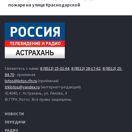
пожаре на улице Краснодарской
Свяжитесь с нами:
8 (8512) 25-02-64
,
8 (8512) 28-17-62
,
8 (8512) 25-
84-70
- приёмная
lotos@lotos.rfn.ru
(приёмная)
trklotos@yandex.ru
(интернет-редакция)
414040, г. Астрахань, ул. Ляхова, 4
© ГТРК Лотос. Все права защищены.
НОВОСТИ
ПЕРЕДАЧИ
РАДИО