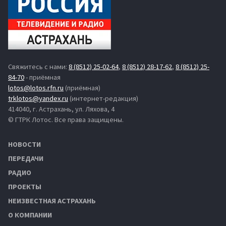
Свяжитесь с нами:
8 (8512) 25-02-64
,
8 (8512) 28-17-62
,
8 (8512) 25-
84-70
- приёмная
lotos@lotos.rfn.ru
(приёмная)
trklotos@yandex.ru
(интернет-редакция)
414040, г. Астрахань, ул. Ляхова, 4
© ГТРК Лотос. Все права защищены.
НОВОСТИ
ПЕРЕДАЧИ
РАДИО
ПРОЕКТЫ
НЕИЗВЕСТНАЯ АСТРАХАНЬ
О КОМПАНИИ