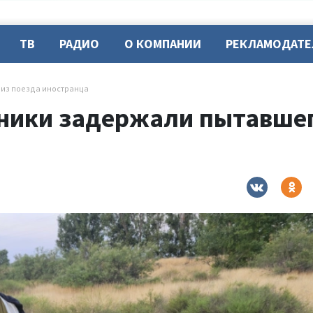
ТВ
РАДИО
О КОМПАНИИ
РЕКЛАМОДАТ
 из поезда иностранца
ники задержали пытавшег