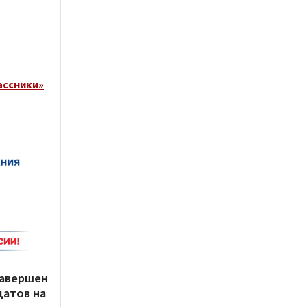
ассники»
завершен
датов на