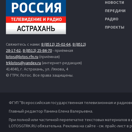
НОВОСТИ
ПЕРЕДАЧИ
РАДИО
ПРОЕКТЫ
Свяжитесь с нами:
8 (8512) 25-02-64
,
8 (8512)
28-17-62
,
8 (8512) 25-84-70
- приёмная
lotos@lotos.rfn.ru
(приёмная)
trklotos@yandex.ru
(интернет-редакция)
414040, г. Астрахань, ул. Ляхова, 4
© ГТРК Лотос. Все права защищены.
ФГУП "Всероссийская государственная телевизионная и радиов
Главный редактор Панина Елена Валерьевна.
При полной или частичной перепечатке текстовых материалов в
LOTOSGTRK.RU обязательна. Реклама на сайте - см. прайс-лист в