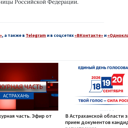
аницы Российской Федерации.
»
, а также в
Telegram
и в соцсетях
«ВКонтакте»
и
«Однокл
урная часть. Эфир от
В Астраханской области 
прием документов канди