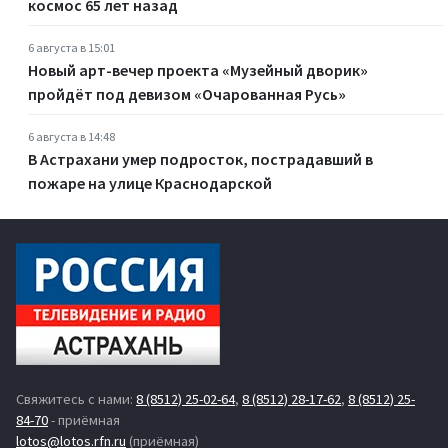
космос 65 лет назад
6 августа в 15:01
Новый арт-вечер проекта «Музейный дворик»
пройдёт под девизом «Очарованная Русь»
6 августа в 14:48
В Астрахани умер подросток, пострадавший в
пожаре на улице Краснодарской
Свяжитесь с нами:
8 (8512) 25-02-64
,
8 (8512) 28-17-62
,
8 (8512) 25-
84-70
- приёмная
lotos@lotos.rfn.ru
(приёмная)