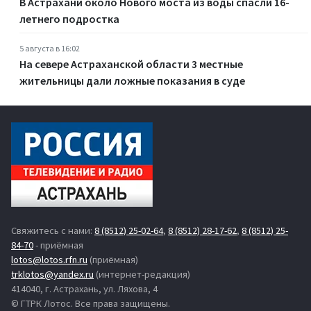
В Астрахани около Нового моста из воды спасли 16-
летнего подростка
5 августа в 16:02
На севере Астраханской области 3 местные
жительницы дали ложные показания в суде
Свяжитесь с нами:
8 (8512) 25-02-64
,
8 (8512) 28-17-62
,
8 (8512) 25-
84-70
- приёмная
lotos@lotos.rfn.ru
(приёмная)
trklotos@yandex.ru
(интернет-редакция)
414040, г. Астрахань, ул. Ляхова, 4
© ГТРК Лотос. Все права защищены.