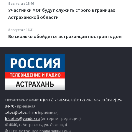
8 августа в 18:46
Участники МОГ будут служить строго в границах
Астраханской области
8 августа в 16:31
Во сколько обойдется астраханцам построить дом
Свяжитесь с нами:
8 (8512) 25-02-64
,
8 (8512) 28-17-62
,
8 (8512) 25-
84-70
- приёмная
lotos@lotos.rfn.ru
(приёмная)
trklotos@yandex.ru
(интернет-редакция)
414040, г. Астрахань, ул. Ляхова, 4
© ГТРК Лотос. Все права защищены.