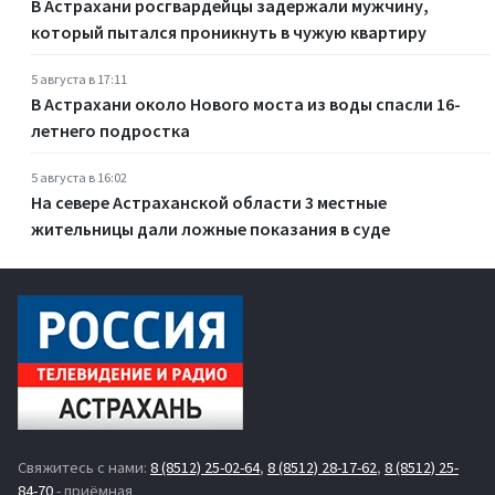
В Астрахани росгвардейцы задержали мужчину,
который пытался проникнуть в чужую квартиру
5 августа в 17:11
В Астрахани около Нового моста из воды спасли 16-
летнего подростка
5 августа в 16:02
На севере Астраханской области 3 местные
жительницы дали ложные показания в суде
Свяжитесь с нами:
8 (8512) 25-02-64
,
8 (8512) 28-17-62
,
8 (8512) 25-
84-70
- приёмная