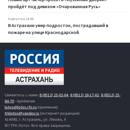
пройдёт под девизом «Очарованная Русь»
6 августа в 14:48
В Астрахани умер подросток, пострадавший в
пожаре на улице Краснодарской
Свяжитесь с нами:
8 (8512) 25-02-64
,
8 (8512) 28-17-62
,
8 (8512) 25-
84-70
- приёмная
lotos@lotos.rfn.ru
(приёмная)
trklotos@yandex.ru
(интернет-редакция)
414040, г. Астрахань, ул. Ляхова, 4
© ГТРК Лотос. Все права защищены.