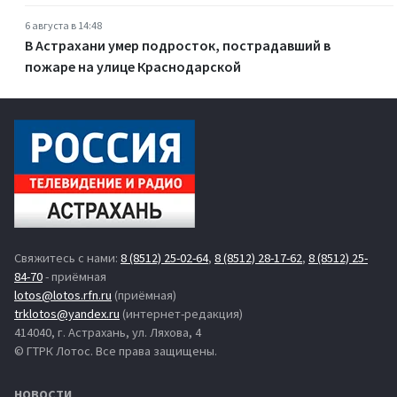
6 августа в 14:48
В Астрахани умер подросток, пострадавший в
пожаре на улице Краснодарской
Свяжитесь с нами:
8 (8512) 25-02-64
,
8 (8512) 28-17-62
,
8 (8512) 25-
84-70
- приёмная
lotos@lotos.rfn.ru
(приёмная)
trklotos@yandex.ru
(интернет-редакция)
414040, г. Астрахань, ул. Ляхова, 4
© ГТРК Лотос. Все права защищены.
НОВОСТИ