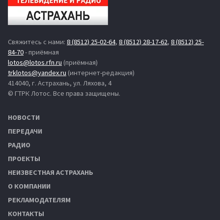
Свяжитесь с нами:
8 (8512) 25-02-64
,
8 (8512) 28-17-62
,
8 (8512) 25-
84-70
- приёмная
lotos@lotos.rfn.ru
(приёмная)
trklotos@yandex.ru
(интернет-редакция)
414040, г. Астрахань, ул. Ляхова, 4
© ГТРК Лотос. Все права защищены.
НОВОСТИ
ПЕРЕДАЧИ
РАДИО
ПРОЕКТЫ
НЕИЗВЕСТНАЯ АСТРАХАНЬ
О КОМПАНИИ
РЕКЛАМОДАТЕЛЯМ
КОНТАКТЫ