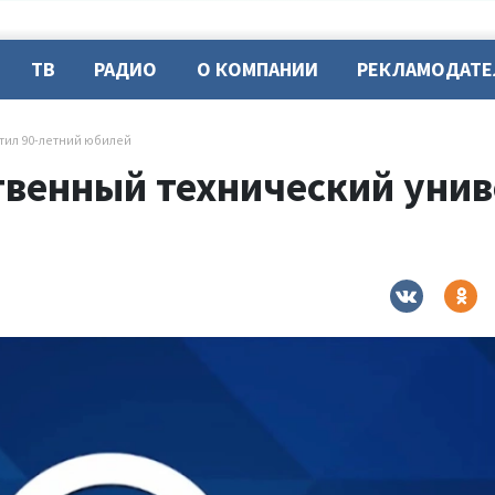
ТВ
РАДИО
О КОМПАНИИ
РЕКЛАМОДАТ
тил 90-летний юбилей
твенный технический унив