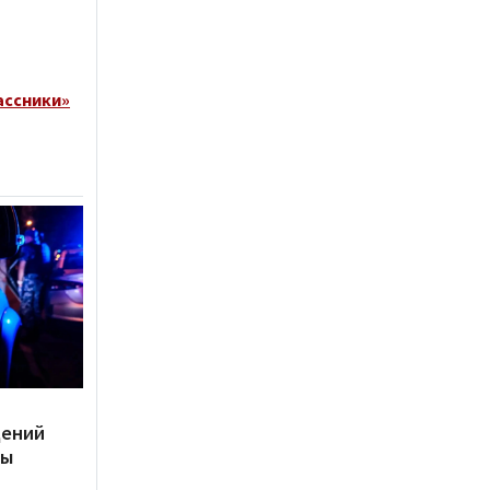
ассники»
дений
ты