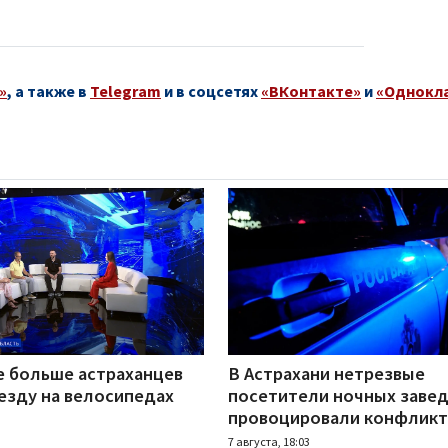
»
, а также в
Telegram
и в соцсетях
«ВКонтакте»
и
«Однокл
е больше астраханцев
В Астрахани нетрезвые
езду на велосипедах
посетители ночных заве
провоцировали конфлик
7 августа, 18:03