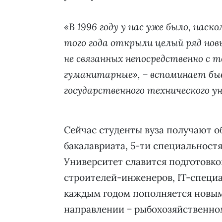
«В 1996 году у нас уже было, наск
того года открыли целый ряд нов
не связанных непосредственно с т
гуманитарные», − вспоминает бы
государственного технического у
Сейчас студенты вуза получают о
бакалавриата, 5-ти специальност
Университет славится подготовко
строителей-инженеров, IT-специа
каждым годом пополняется новыми
направлении − рыбохозяйственном