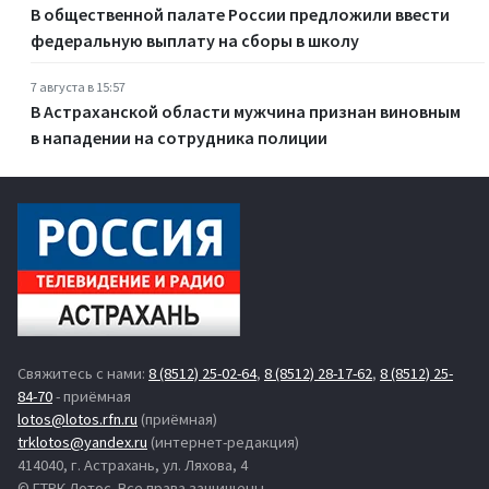
В общественной палате России предложили ввести
федеральную выплату на сборы в школу
7 августа в 15:57
В Астраханской области мужчина признан виновным
в нападении на сотрудника полиции
Свяжитесь с нами:
8 (8512) 25-02-64
,
8 (8512) 28-17-62
,
8 (8512) 25-
84-70
- приёмная
lotos@lotos.rfn.ru
(приёмная)
trklotos@yandex.ru
(интернет-редакция)
414040, г. Астрахань, ул. Ляхова, 4
© ГТРК Лотос. Все права защищены.