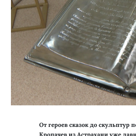
От героев сказок до скульптур 
Кропачев из Астрахани уже давн