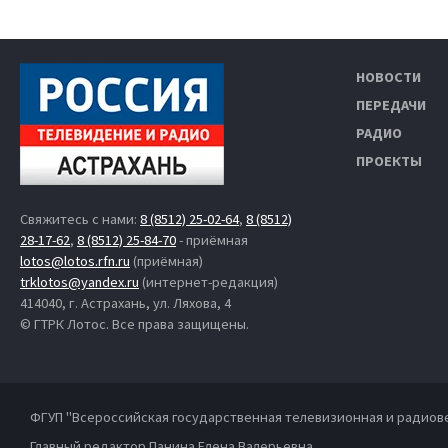
НОВОСТИ
ПЕРЕДАЧИ
РАДИО
ПРОЕКТЫ
Свяжитесь с нами:
8 (8512) 25-02-64
,
8 (8512)
28-17-62
,
8 (8512) 25-84-70
- приёмная
lotos@lotos.rfn.ru
(приёмная)
trklotos@yandex.ru
(интернет-редакция)
414040, г. Астрахань, ул. Ляхова, 4
© ГТРК Лотос. Все права защищены.
ФГУП "Всероссийская государственная телевизионная и радиов
Главный редактор Панина Елена Валерьевна.