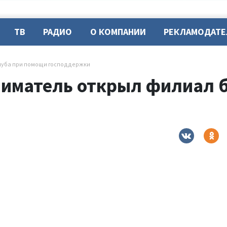
ТВ
РАДИО
О КОМПАНИИ
РЕКЛАМОДАТ
клуба при помощи господдержки
иматель открыл филиал б