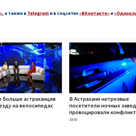
»
, а также в
Telegram
и в соцсетях
«ВКонтакте»
и
«Однокл
е больше астраханцев
В Астрахани нетрезвые
езду на велосипедах
посетители ночных заве
провоцировали конфлик
18:03