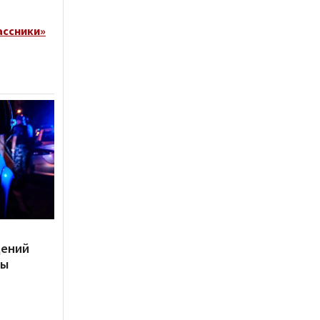
ассники»
дений
ты