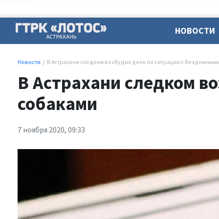
НОВОСТИ
Новости
В Астрахани следком возбудил дело по ситуации с бездомным
В Астрахани следком в
собаками
7 ноября 2020, 09:33