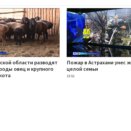
нской области разводят
Пожар в Астрахани унес 
роды овец и крупного
целой семьи
кота
13:51