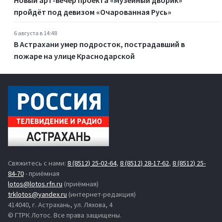
пройдёт под девизом «Очарованная Русь»
6 августа в 14:48
В Астрахани умер подросток, пострадавший в
пожаре на улице Краснодарской
Свяжитесь с нами:
8 (8512) 25-02-64
,
8 (8512) 28-17-62
,
8 (8512) 25-
84-70
- приёмная
lotos@lotos.rfn.ru
(приёмная)
trklotos@yandex.ru
(интернет-редакция)
414040, г. Астрахань, ул. Ляхова, 4
© ГТРК Лотос. Все права защищены.