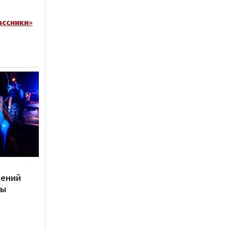
ассники»
дений
ты