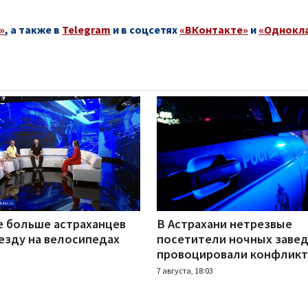
»
, а также в
Telegram
и в соцсетях
«ВКонтакте»
и
«Однокл
е больше астраханцев
В Астрахани нетрезвые
езду на велосипедах
посетители ночных заве
провоцировали конфлик
7 августа, 18:03