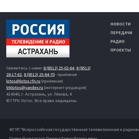
НОВОСТИ
ПЕРЕДАЧИ
РАДИО
ПРОЕКТЫ
Свяжитесь с нами:
8 (8512) 25-02-64
,
8 (8512)
28-17-62
,
8 (8512) 25-84-70
- приёмная
lotos@lotos.rfn.ru
(приёмная)
trklotos@yandex.ru
(интернет-редакция)
414040, г. Астрахань, ул. Ляхова, 4
© ГТРК Лотос. Все права защищены.
ФГУП "Всероссийская государственная телевизионная и радиов
Главный редактор Панина Елена Валерьевна.