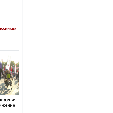
ассники»
оведения
вижение