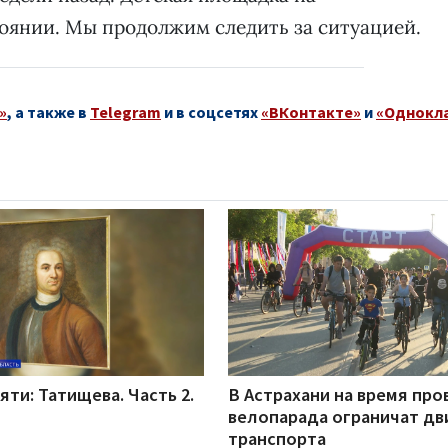
стоянии. Мы продолжим следить за ситуацией.
»
, а также в
Telegram
и в соцсетях
«ВКонтакте»
и
«Однокл
ти: Татищева. Часть 2.
В Астрахани на время пр
велопарада ограничат д
транспорта