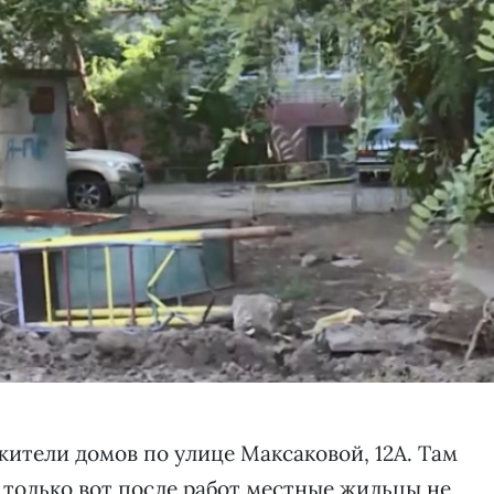
жители домов по улице Максаковой, 12А. Там
 только вот после работ местные жильцы не