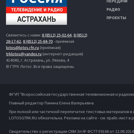
ПЕРЕДАЧИ
РАДИО
ПРОЕКТЫ
Свяжитесь с нами:
8 (8512) 25-02-64
,
8 (8512)
28-17-62
,
8 (8512) 25-84-70
- приёмная
lotos@lotos.rfn.ru
(приёмная)
trklotos@yandex.ru
(интернет-редакция)
414040, г. Астрахань, ул. Ляхова, 4
© ГТРК Лотос. Все права защищены.
ФГУП "Всероссийская государственная телевизионная и радиов
Главный редактор Панина Елена Валерьевна.
При полной или частичной перепечатке текстовых материалов в
LOTOSGTRK.RU обязательна. Реклама на сайте - см. прайс-лист в
Свидетельство о регистрации СМИ Эл № ФС77-59166 от 22.08.201