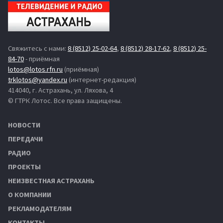
Свяжитесь с нами:
8 (8512) 25-02-64
,
8 (8512) 28-17-62
,
8 (8512) 25-
84-70
- приёмная
lotos@lotos.rfn.ru
(приёмная)
trklotos@yandex.ru
(интернет-редакция)
414040, г. Астрахань, ул. Ляхова, 4
© ГТРК Лотос. Все права защищены.
НОВОСТИ
ПЕРЕДАЧИ
РАДИО
ПРОЕКТЫ
НЕИЗВЕСТНАЯ АСТРАХАНЬ
О КОМПАНИИ
РЕКЛАМОДАТЕЛЯМ
КОНТАКТЫ