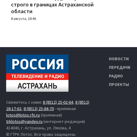
строго в границах Астраханской
области
8 августа, 18:46
НОВОСТИ
ПЕРЕДАЧИ
РАДИО
ПРОЕКТЫ
Свяжитесь с нами:
8 (8512) 25-02-64
,
8 (8512)
28-17-62
,
8 (8512) 25-84-70
- приёмная
lotos@lotos.rfn.ru
(приёмная)
trklotos@yandex.ru
(интернет-редакция)
414040, г. Астрахань, ул. Ляхова, 4
© ГТРК Лотос. Все права защищены.