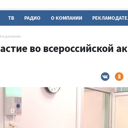
ТВ
РАДИО
О КОМПАНИИ
РЕКЛАМОДАТ
айся донором»
астие во всероссийской а