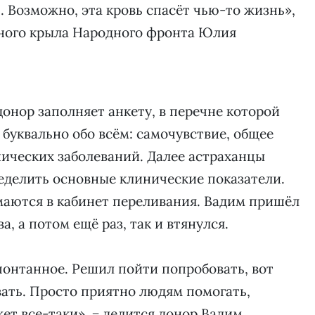
. Возможно, эта кровь спасёт чью-то жизнь»,
ного крыла Народного фронта Юлия
онор заполняет анкету, в перечне которой
 буквально обо всём: самочувствие, общее
нических заболеваний. Далее астраханцы
ределить основные клинические показатели.
маются в кабинет переливания. Вадим пришёл
а, а потом ещё раз, так и втянулся.
понтанное. Решил пойти попробовать, вот
вать. Просто приятно людям помогать,
ет все-таки», − делится донор Вадим