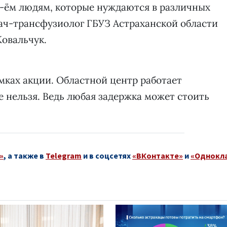
3-ём людям, которые нуждаются в различных
рач-трансфузиолог ГБУЗ Астраханской области
Ковальчук.
амках акции. Областной центр работает
че нельзя. Ведь любая задержка может стоить
»
, а также в
Telegram
и в соцсетях
«ВКонтакте»
и
«Однокл