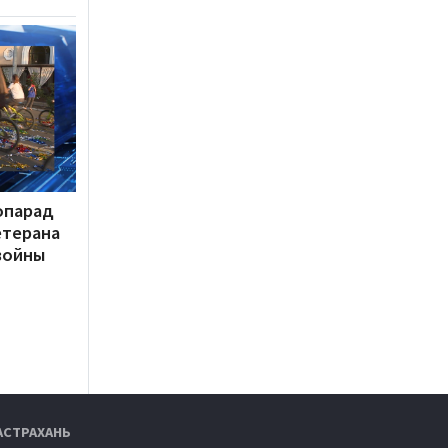
опарад
етерана
войны
АСТРАХАНЬ