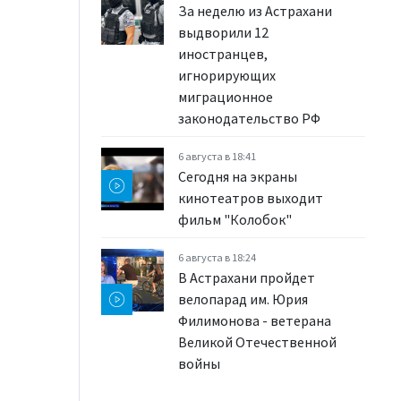
За неделю из Астрахани
выдворили 12
иностранцев,
игнорирующих
миграционное
законодательство РФ
6 августа в 18:41
Сегодня на экраны
кинотеатров выходит
фильм "Колобок"
6 августа в 18:24
В Астрахани пройдет
велопарад им. Юрия
Филимонова - ветерана
Великой Отечественной
войны