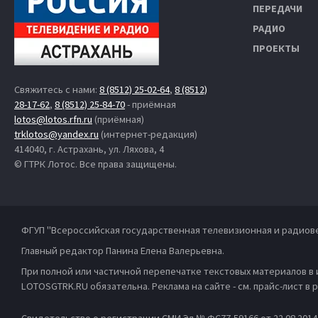
ПЕРЕДАЧИ
РАДИО
ПРОЕКТЫ
Свяжитесь с нами:
8 (8512) 25-02-64
,
8 (8512)
28-17-62
,
8 (8512) 25-84-70
- приёмная
lotos@lotos.rfn.ru
(приёмная)
trklotos@yandex.ru
(интернет-редакция)
414040, г. Астрахань, ул. Ляхова, 4
© ГТРК Лотос. Все права защищены.
ФГУП "Всероссийская государственная телевизионная и радиов
Главный редактор Панина Елена Валерьевна.
При полной или частичной перепечатке текстовых материалов в
LOTOSGTRK.RU обязательна. Реклама на сайте - см. прайс-лист в
Свидетельство о регистрации СМИ Эл № ФС77-59166 от 22.08.201