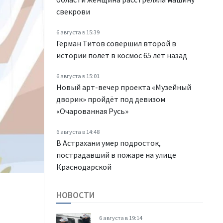
свекрови
6 августа в 15:39
Герман Титов совершил второй в
истории полет в космос 65 лет назад
6 августа в 15:01
Новый арт-вечер проекта «Музейный
дворик» пройдёт под девизом
«Очарованная Русь»
6 августа в 14:48
В Астрахани умер подросток,
пострадавший в пожаре на улице
Краснодарской
НОВОСТИ
6 августа в 19:14